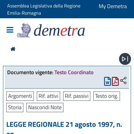
Assemblea Legislativa della Regione
My Demetra
Emilia-Romagna
dem
e
t
r
a
Documento vigente:
Testo Coordinato
Argomenti
Rif. attivi
Rif. passivi
Testo orig.
Storia
Nascondi Note
LEGGE REGIONALE 21 agosto 1997, n.