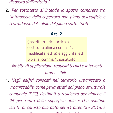
disposto dall'articolo 2.
2.
Per sottotetto si intende lo spazio compreso tra
l'intradosso della copertura non piana dell'edificio e
l'estradosso del solaio del piano sottostante.
Art. 2
(inserita rubrica articolo,
sostituita alinea comma 1,
modificata lett. a) e aggiunta lett.
b bis) al comma 1; sostituito
comma 2 e aggiunti commi 2 bis.,
Ambito di applicazione, requisiti tecnici e interventi
2 ter. e 2 quater da
art. 2 L.R. 30
ammissibili
maggio 2014, n. 5)
1.
Negli edifici collocati nel territorio urbanizzato o
urbanizzabile, come perimetrati dal piano strutturale
comunale (PSC), destinati a residenza per almeno il
25 per cento della superficie utile e che risultino
iscritti al catasto alla data del 31 dicembre 2013, è