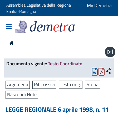
Assemblea Legislativa della Regione
My Demetra
Emilia-Romagna
dem
e
t
r
a
Documento vigente:
Testo Coordinato
Argomenti
Rif. passivi
Testo orig.
Storia
Nascondi Note
LEGGE REGIONALE 6 aprile 1998, n. 11