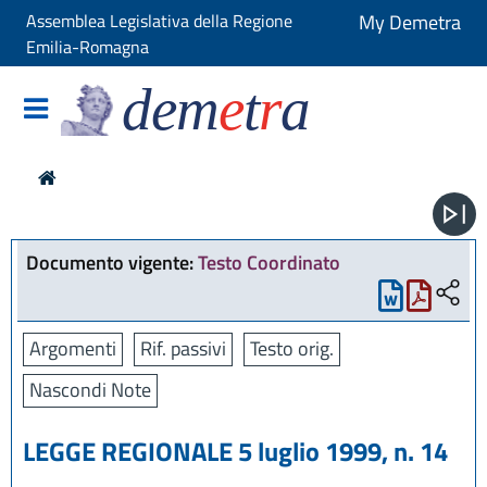
Assemblea Legislativa della Regione
My Demetra
Emilia-Romagna
dem
e
t
r
a
Documento vigente:
Testo Coordinato
Argomenti
Rif. passivi
Testo orig.
Nascondi Note
LEGGE REGIONALE 5 luglio 1999, n. 14