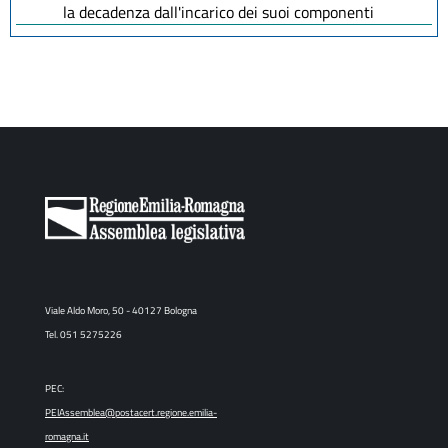
la decadenza dall'incarico dei suoi componenti
Viale Aldo Moro, 50 - 40127 Bologna
Tel. 051 5275226
PEC:
PEIAssemblea@postacert.regione.emilia-
romagna.it