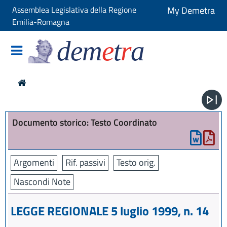
Assemblea Legislativa della Regione
My Demetra
Emilia-Romagna
dem
e
t
r
a
Documento storico: Testo Coordinato
Argomenti
Rif. passivi
Testo orig.
Nascondi Note
LEGGE REGIONALE 5 luglio 1999, n. 14