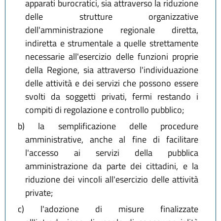
apparati burocratici, sia attraverso la riduzione
L.R. 27 luglio 2018, n. 11
delle strutture organizzative
L.R. 27 dicembre 2018, n. 24
dell'amministrazione regionale diretta,
L.R. 1 agosto 2019, n. 17
indiretta e strumentale a quelle strettamente
necessarie all'esercizio delle funzioni proprie
della Regione, sia attraverso l'individuazione
delle attività e dei servizi che possono essere
svolti da soggetti privati, fermi restando i
compiti di regolazione e controllo pubblico;
b)
la semplificazione delle procedure
amministrative, anche al fine di facilitare
l'accesso ai servizi della pubblica
amministrazione da parte dei cittadini, e la
riduzione dei vincoli all'esercizio delle attività
private;
c)
l'adozione di misure finalizzate