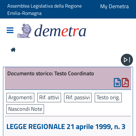
Assemblea Legislativa della Regione
My Demetra
Emilia-Romagna
dem
e
t
r
a
Documento storico: Testo Coordinato
Argomenti
Rif. attivi
Rif. passivi
Testo orig.
Nascondi Note
LEGGE REGIONALE 21 aprile 1999, n. 3