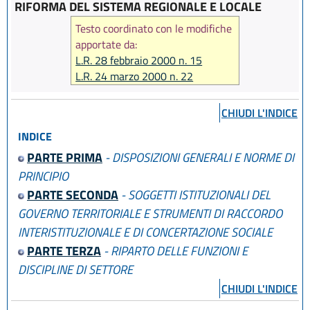
RIFORMA DEL SISTEMA REGIONALE E LOCALE
Testo coordinato con le modifiche
apportate da:
L.R. 28 febbraio 2000 n. 15
L.R. 24 marzo 2000 n. 22
L.R. 22 febbraio 2001 n. 5
L.R. 26 aprile 2001 n. 11
CHIUDI L'INDICE
L.R. 4 maggio 2001 n. 12
INDICE
L.R. 13 novembre 2001 n. 36
L.R. 13 novembre 2001 n. 38
PARTE PRIMA
- DISPOSIZIONI GENERALI E NORME DI
L.R. 26 novembre 2001 n. 43
PRINCIPIO
L.R. 25 novembre 2002 n. 31
PARTE SECONDA
- SOGGETTI ISTITUZIONALI DEL
L.R. 19 dicembre 2002 n. 36
GOVERNO TERRITORIALE E STRUMENTI DI RACCORDO
L.R. 12 marzo 2003 n. 2
INTERISTITUZIONALE E DI CONCERTAZIONE SOCIALE
L.R. 31 marzo 2003 n. 7
PARTE TERZA
- RIPARTO DELLE FUNZIONI E
L.R. 30 giugno 2003 n. 12
L.R. 4 dicembre 2003 n. 24
DISCIPLINE DI SETTORE
L.R. 20 gennaio 2004 n. 2
CHIUDI L'INDICE
L.R. 24 marzo 2004 n. 6