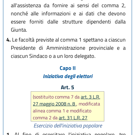
all'assistenza da fornire ai sensi del comma 2,
nonché alle informazioni e ai dati che devono
essere forniti dalle strutture dipendenti dalla
Giunta.
4.
Le facoltà previste al comma 1 spettano a ciascun
Presidente di Amministrazione provinciale e a
ciascun Sindaco o a un loro delegato.
Capo II
Iniziativa degli elettori
Art. 5
(sostituito comma 7 da
art. 3 L.R.
27 maggio 2008 n. 8
, modificata
alinea comma 1 e modificato
comma 2 da
art. 31 L.R. 27
maggio 2008 n. 8)
Esercizio dell'iniziativa popolare
1.
Al fine di esercitare l'iniziativa popolare, tre