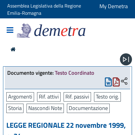
Assemblea Legislativa della Regione
My Demetra
Emilia-Romagna
dem
e
t
r
a
Documento vigente:
Testo Coordinato
Argomenti
Rif. attivi
Rif. passivi
Testo orig.
Storia
Nascondi Note
Documentazione
LEGGE REGIONALE 22 novembre 1999,