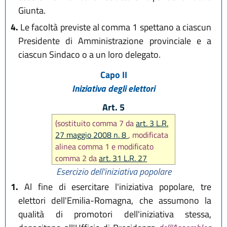
Giunta.
4.
Le facoltà previste al comma 1 spettano a ciascun
Presidente di Amministrazione provinciale e a
ciascun Sindaco o a un loro delegato.
Capo II
Iniziativa degli elettori
Art. 5
(sostituito comma 7 da
art. 3 L.R.
27 maggio 2008 n. 8
, modificata
alinea comma 1 e modificato
comma 2 da
art. 31 L.R. 27
maggio 2008 n. 8)
Esercizio dell'iniziativa popolare
1.
Al fine di esercitare l'iniziativa popolare, tre
elettori dell'Emilia-Romagna, che assumono la
qualità di promotori dell'iniziativa stessa,