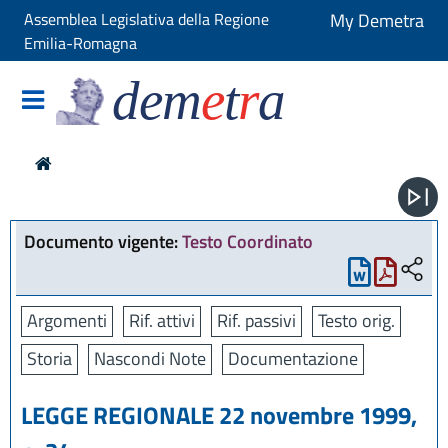
Assemblea Legislativa della Regione
My Demetra
Emilia-Romagna
dem
e
t
r
a
Documento vigente:
Testo Coordinato
Argomenti
Rif. attivi
Rif. passivi
Testo orig.
Storia
Nascondi Note
Documentazione
LEGGE REGIONALE 22 novembre 1999,