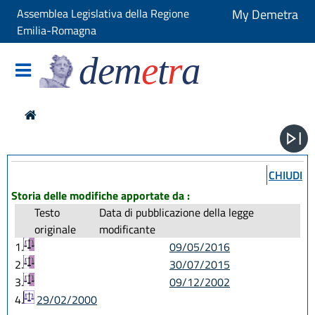
Assemblea Legislativa della Regione
My Demetra
Emilia-Romagna
dem
e
t
r
a
CHIUDI
Storia delle modifiche apportate da :
Testo
Data di pubblicazione della legge
originale
modificante
1.
09/05/2016
2.
30/07/2015
3.
09/12/2002
4.
29/02/2000