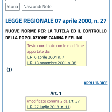
Storia
Nascondi Note
LEGGE REGIONALE 07 aprile 2000, n. 27
NUOVE NORME PER LA TUTELA ED IL CONTROLLO
DELLA POPOLAZIONE CANINA E FELINA
Testo coordinato con le modifiche
apportate da:
L.R. 6 aprile 2001 n. 7
L.R. 13 novembre 2001 n. 38
L.R. 23 dicembre 2004 n. 27
(1)
L.R. 23 luglio 2010 n. 7
L.R. 21 ottobre 2015, n. 17
APRI L'INDICE
L.R. 26 febbraio 2016, n. 1
L.R. 27 luglio 2018, n. 11
Art. 1
(modificato comma 2 da
art. 37
L.R. 27 luglio 2018, n. 11
)