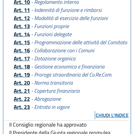
Art. 10
- Regolamento interno
Art. 11
- Indennità di funzione e rimborsi
Art. 12
- Modalità di esercizio delle funzioni
Art. 13
- Funzioni proprie
Art. 14
- Funzioni delegate
Art. 15
- Programmazione delle attività del Comitato
Art. 16
- Collaborazione con i Comuni
Art. 17
- Dotazione organica
Art. 18
- Gestione economica e finanziaria
Art. 19
- Proroga straordinaria del Co.Re.Com.
Art. 20
- Norma transitoria
Art. 21
- Copertura finanziaria
Art. 22
- Abrogazione
Art. 23
- Entrata in vigore
CHIUDI L'INDICE
Il Consiglio regionale ha approvato
Il Presidente della Giunta regionale promulga