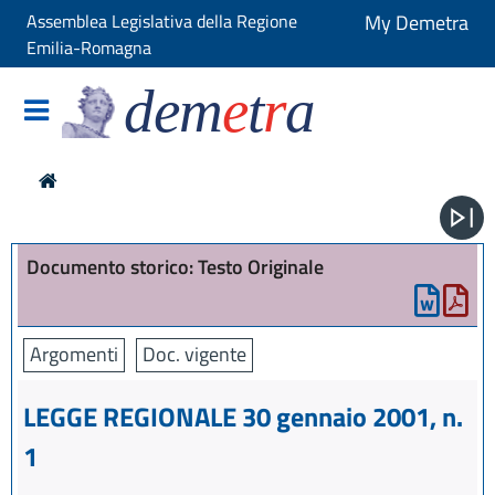
Assemblea Legislativa della Regione
My Demetra
Emilia-Romagna
dem
e
t
r
a
Documento storico: Testo Originale
Argomenti
Doc. vigente
LEGGE REGIONALE 30 gennaio 2001, n.
1