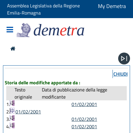
Assemblea Legislativa della Regione
My Demetra
Emilia-Romagna
dem
e
t
r
a
CHIUDI
Storia delle modifiche apportate da :
Testo
Data di pubblicazione della legge
originale
modificante
1.
01/02/2001
2.
01/02/2001
3.
01/02/2001
4.
01/02/2001