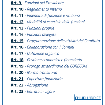
Art. 9
- Funzioni del Presidente
Art. 10
- Regolamento interno
Art. 11
- Indennità di funzione e rimborsi
Art. 12
- Modalità di esercizio delle funzioni
Art. 13
- Funzioni proprie
Art. 14
- Funzioni delegate
Art. 15
- Programmazione delle attività del Comitato
Art. 16
- Collaborazione con i Comuni
Art. 17
- Dotazione organica
Art. 18
- Gestione economica e finanziaria
Art. 19
- Proroga straordinaria del CORECOM
Art. 20
- Norma transitoria
Art. 21
- Copertura finanziaria
Art. 22
- Abrogazione
Art. 23
- Entrata in vigore
CHIUDI L'INDICE