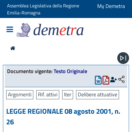
Assemblea Legislativa della Regione
My Demetra
Emilia-Romagna
dem
e
t
r
a
Documento vigente:
Testo Originale
Argomenti
Rif. attivi
Iter
Delibere attuative
LEGGE REGIONALE 08 agosto 2001, n.
26