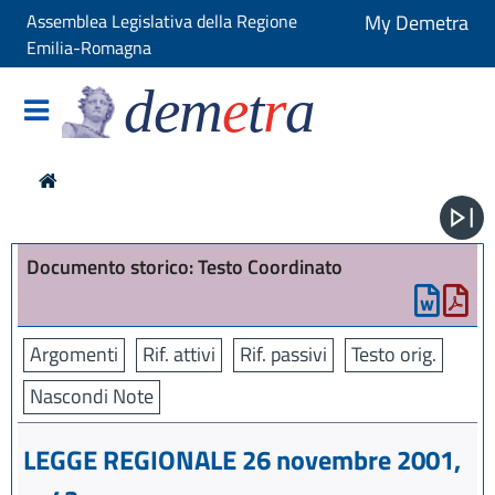
Assemblea Legislativa della Regione
My Demetra
Emilia-Romagna
dem
e
t
r
a
Documento storico: Testo Coordinato
Argomenti
Rif. attivi
Rif. passivi
Testo orig.
Nascondi Note
LEGGE REGIONALE 26 novembre 2001,