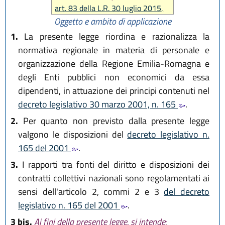
L.R. 18 luglio 2014 n. 17
art. 83 della L.R. 30 luglio 2015,
L.R. 18 novembre 2014 n. 24
n. 13)
Oggetto e ambito di applicazione
L.R. 12 marzo 2015 n. 1
1.
La presente legge riordina e razionalizza la
L.R. 30 aprile 2015 n. 2
L.R. 30 luglio 2015, n. 13
normativa regionale in materia di personale e
L.R. 29 dicembre 2015, n. 22
organizzazione della Regione Emilia-Romagna e
L.R. 9 maggio 2016, n. 7
degli Enti pubblici non economici da essa
L.R. 29 luglio 2016, n. 13
dipendenti, in attuazione dei principi contenuti nel
decreto legislativo 30 marzo 2001, n. 165
.
2.
Per quanto non previsto dalla presente legge
valgono le disposizioni del
decreto legislativo n.
165 del 2001
.
3.
I rapporti tra fonti del diritto e disposizioni dei
contratti collettivi nazionali sono regolamentati ai
sensi dell'articolo 2, commi 2 e 3
del decreto
legislativo n. 165 del 2001
.
3 bis.
Ai fini della presente legge, si intende: