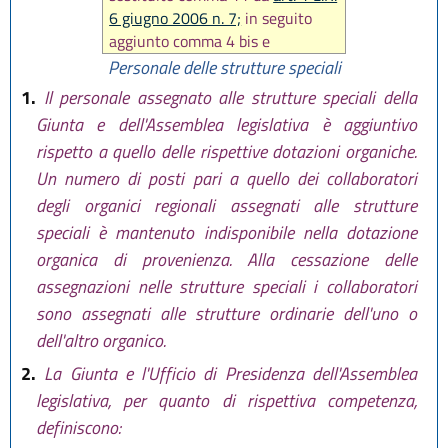
6 giugno 2006 n. 7;
in seguito
aggiunto comma 4 bis e
modificato comma 5 da
art. 41
Personale delle strutture speciali
L.R. 29 dicembre 2006 n. 20
,
1.
Il personale assegnato alle strutture speciali della
sostituito comma 5 da
art. 29 L.R.
Giunta e dell'Assemblea legislativa è aggiuntivo
26 luglio 2007 n. 13
, sostituito
rispetto a quello delle rispettive dotazioni organiche.
intero articolo da
art. 6 L.R. 29
Un numero di posti pari a quello dei collaboratori
ottobre 2008 n. 17
, modificato
comma 5 da
art. 50 L.R. 12
degli organici regionali assegnati alle strutture
febbraio 2010, n. 4
, modificato
speciali è mantenuto indisponibile nella dotazione
comma 12 da
art. 4 L.R. 18
organica di provenienza. Alla cessazione delle
novembre 2014, n. 24
, sostituito
assegnazioni nelle strutture speciali i collaboratori
comma 5 da
art. 13 L.R. 12 marzo
sono assegnati alle strutture ordinarie dell'uno o
2015 n. 1
, infine aggiunto comma
dell'altro organico.
12 bis da
art. 7 L.R. 9 maggio
2016, n. 7
)
2.
La Giunta e l'Ufficio di Presidenza dell'Assemblea
legislativa, per quanto di rispettiva competenza,
definiscono: