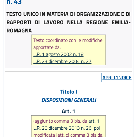
n. 43
TESTO UNICO IN MATERIA DI ORGANIZZAZIONE E DI
RAPPORTI DI LAVORO NELLA REGIONE EMILIA-
ROMAGNA
Testo coordinato con le modifiche
apportate da:
L.R. 1 agosto 2002 n. 18
L.R. 23 dicembre 2004 n. 27
L.R. 17 febbraio 2005 n. 7
L.R. 6 giugno 2006 n. 7
APRI L'INDICE
L.R. 28 luglio 2006 n. 13
L.R. 29 dicembre 2006 n. 20
Titolo I
L.R. 26 luglio 2007 n. 13
DISPOSIZIONI GENERALI
L.R. 29 ottobre 2008 n. 17
L.R. 12 febbraio 2010 n. 4
Art. 1
L.R. 22 dicembre 2011 n. 21
(aggiunto comma 3 bis. da
art. 1
L.R. 21 dicembre 2012 n. 19
L.R. 20 dicembre 2013 n. 26, poi
L.R. 20 dicembre 2013 n. 26
modificata lett. c) comma 3 bis da