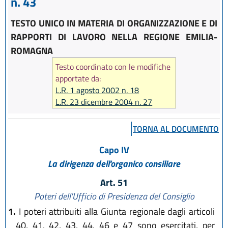
n. 43
TESTO UNICO IN MATERIA DI ORGANIZZAZIONE E DI
RAPPORTI DI LAVORO NELLA REGIONE EMILIA-
ROMAGNA
Testo coordinato con le modifiche
apportate da:
L.R. 1 agosto 2002 n. 18
L.R. 23 dicembre 2004 n. 27
L.R. 17 febbraio 2005 n. 7
L.R. 6 giugno 2006 n. 7
TORNA AL DOCUMENTO
L.R. 28 luglio 2006 n. 13
L.R. 29 dicembre 2006 n. 20
Capo IV
La dirigenza dell'organico consiliare
Art. 51
Poteri dell'Ufficio di Presidenza del Consiglio
1.
I poteri attribuiti alla Giunta regionale dagli articoli
40, 41, 42, 43, 44, 46 e 47 sono esercitati, per