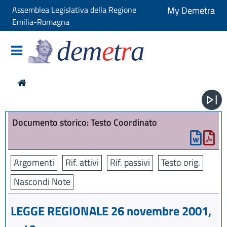
Assemblea Legislativa della Regione
My Demetra
Emilia-Romagna
dem
e
t
r
a
Documento storico: Testo Coordinato
Argomenti
Rif. attivi
Rif. passivi
Testo orig.
Nascondi Note
LEGGE REGIONALE 26 novembre 2001,