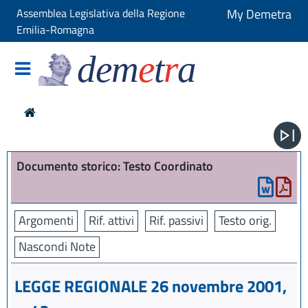
Assemblea Legislativa della Regione
My Demetra
Emilia-Romagna
dem
e
t
r
a
Documento storico: Testo Coordinato
Argomenti
Rif. attivi
Rif. passivi
Testo orig.
Nascondi Note
LEGGE REGIONALE 26 novembre 2001,