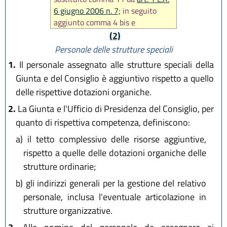
6 giugno 2006 n. 7;
in seguito
aggiunto comma 4 bis e
modificato comma 5 da
art. 41 L.R.
(2)
29 dicembre 2006 n. 20)
in
Personale delle strutture speciali
seguito sostituito comma 5 da
art.
1.
Il personale assegnato alle strutture speciali della
29 L.R. 26 luglio 2007 n. 13)
Giunta e del Consiglio è aggiuntivo rispetto a quello
delle rispettive dotazioni organiche.
2.
La Giunta e l'Ufficio di Presidenza del Consiglio, per
quanto di rispettiva competenza, definiscono:
a)
il tetto complessivo delle risorse aggiuntive,
rispetto a quelle delle dotazioni organiche delle
strutture ordinarie;
b)
gli indirizzi generali per la gestione del relativo
personale, inclusa l'eventuale articolazione in
strutture organizzative.