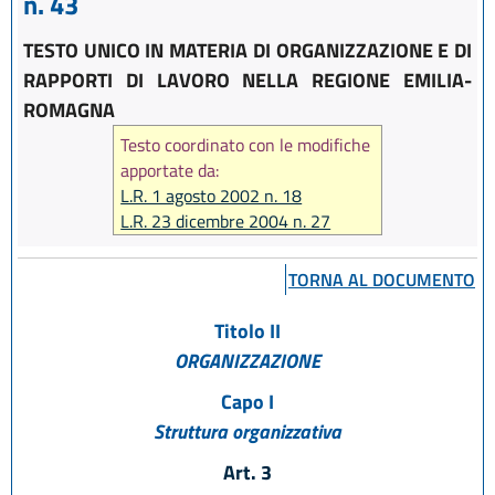
n. 43
TESTO UNICO IN MATERIA DI ORGANIZZAZIONE E DI
RAPPORTI DI LAVORO NELLA REGIONE EMILIA-
ROMAGNA
Testo coordinato con le modifiche
apportate da:
L.R. 1 agosto 2002 n. 18
L.R. 23 dicembre 2004 n. 27
L.R. 17 febbraio 2005 n. 7
L.R. 6 giugno 2006 n. 7
TORNA AL DOCUMENTO
L.R. 28 luglio 2006 n. 13
L.R. 29 dicembre 2006 n. 20
Titolo II
L.R. 26 luglio 2007 n. 13
ORGANIZZAZIONE
L.R. 29 ottobre 2008 n. 17
Capo I
Struttura organizzativa
Art. 3