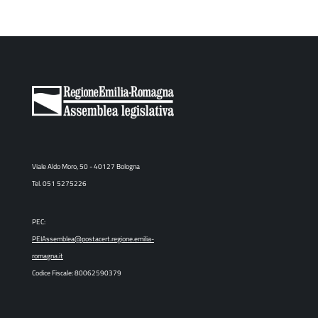
Viale Aldo Moro, 50 - 40127 Bologna
Tel. 051 5275226
PEC:
PEIAssemblea@postacert.regione.emilia-
romagna.it
Codice Fiscale: 80062590379