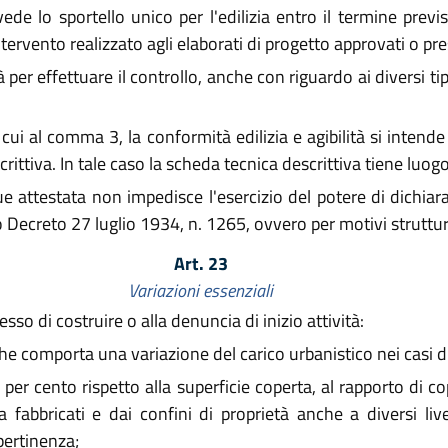
ede lo sportello unico per l'edilizia entro il termine previst
intervento realizzato agli elaborati di progetto approvati o pre
er effettuare il controllo, anche con riguardo ai diversi tipi
 cui al comma 3, la conformità edilizia e agibilità si inten
rittiva. In tale caso la scheda tecnica descrittiva tiene luogo
 attestata non impedisce l'esercizio del potere di dichiarazi
io Decreto 27 luglio 1934, n. 1265, ovvero per motivi struttura
Art. 23
Variazioni essenziali
so di costruire o alla denuncia di inizio attività:
 comporta una variazione del carico urbanistico nei casi di 
per cento rispetto alla superficie coperta, al rapporto di cop
a fabbricati e dai confini di proprietà anche a diversi live
 pertinenza;