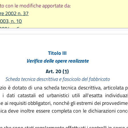
to con le modifiche apportate da:
re 2002 n. 37
2003, n. 10
2004 n. 6
e 2004 n. 23
Titolo III
Verifica delle opere realizzate
Art. 20
(1)
Scheda tecnica descrittiva e fascicolo del fabbricato
io è dotato di una scheda tecnica descrittiva, articolata p
dati catastali ed urbanistici utili all'esatta individuaz
ne ai requisiti obbligatori, nonché gli estremi dei provvedim
cnica deve inoltre essere completa con le dichiarazioni conce
che sono stati regolarmente effettuati i controlli in corso d'