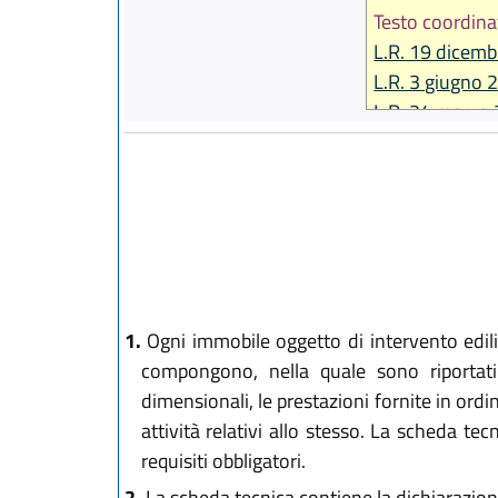
Testo coordina
L.R. 19 dicemb
L.R. 3 giugno 
L.R. 24 marzo 
L.R. 21 ottobr
1.
Ogni immobile oggetto di intervento ediliz
compongono, nella quale sono riportati i 
dimensionali, le prestazioni fornite in ordi
attività relativi allo stesso. La scheda te
requisiti obbligatori.
2.
La scheda tecnica contiene la dichiarazione 