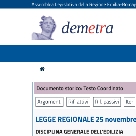
Assemblea Legislativa della Regione Emilia-Roma
dem
e
t
r
a
Documento storico: Testo Coordinato
Argomenti
Rif. attivi
Rif. passivi
Iter
LEGGE REGIONALE 25 novembre 
DISCIPLINA GENERALE DELL'EDILIZIA