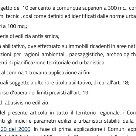
ogetto del 10 per cento e comunque superiori a 300 mc., con
i tecnici, così come definiti ed identificati dalle norme urba
ri a 100 mq.;
ria di edilizia antisismica;
o abilitativo, ove effettuato su immobili ricadenti in aree na
izioni per ragioni ambientali, paesaggistiche, archeologich
ti di pianificazione territoriale od urbanistica.
ui al comma 1 trovano applicazione ai fini:
i soggette a ulteriore titolo abilitativo, di cui all'art. 18;
so d'opera nei limiti previsti all'art. 19;
di abusivismo edilizio.
l presente articolo in tutto il territorio regionale, i Co
nti gli indici e parametri edilizi e urbanistici stabiliti d
. 20 del 2000
. In fase di prima applicazione i Comuni app