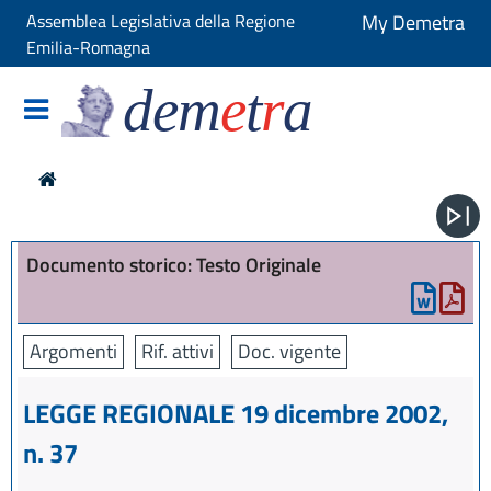
Assemblea Legislativa della Regione
My Demetra
Emilia-Romagna
dem
e
t
r
a
Documento storico: Testo Originale
Argomenti
Rif. attivi
Doc. vigente
LEGGE REGIONALE 19 dicembre 2002,
n. 37