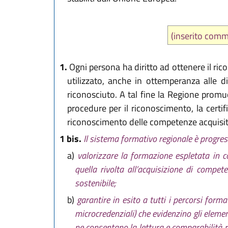
(inserito comm
1.
Ogni persona ha diritto ad ottenere il ric
utilizzato, anche in ottemperanza alle d
riconosciuto. A tal fine la Regione promu
procedure per il riconoscimento, la certif
riconoscimento delle competenze acquisite 
1 bis.
Il sistema formativo regionale è progre
a)
valorizzare la formazione espletata in co
quella rivolta all’acquisizione di compete
sostenibile;
b)
garantire in esito a tutti i percorsi for
microcredenziali) che evidenzino gli eleme
ne consentano la lettura e comparabilità ris