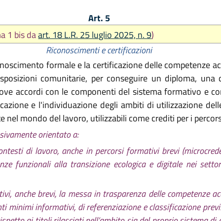
Art. 5
a 1 bis da
art. 18 L.R. 25 luglio 2025, n. 9
)
Riconoscimenti e certificazioni
onoscimento formale e la certificazione delle competenze ac
isposizioni comunitarie, per conseguire un diploma, una qu
ove accordi con le componenti del sistema formativo e con l
icazione e l'individuazione degli ambiti di utilizzazione de
nel mondo del lavoro, utilizzabili come crediti per i percors
ssivamente orientato a:
ntesti di lavoro, anche in percorsi formativi brevi (microcrede
nze funzionali alla transizione ecologica e digitale nei settori
mativi, anche brevi, la messa in trasparenza delle competenze ac
nti minimi informativi, di referenziazione e classificazione pre
petto ai titoli rilasciati nell’ambito sia del proprio sistema di