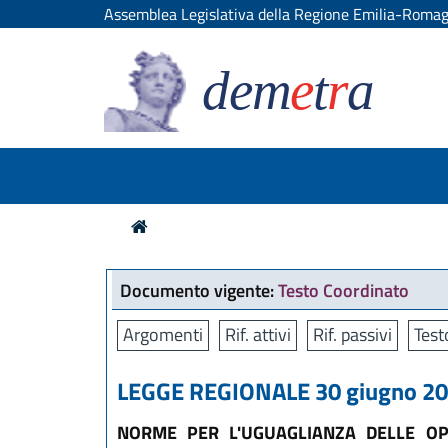
Assemblea Legislativa della Regione Emilia-Roma
dem
e
t
r
a
Documento vigente:
Testo Coordinato
Argomenti
Rif. attivi
Rif. passivi
Test
LEGGE REGIONALE 30 giugno 200
NORME PER L'UGUAGLIANZA DELLE OP