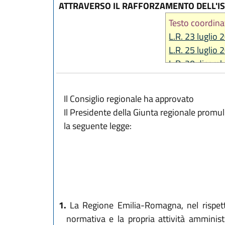
ATTRAVERSO IL RAFFORZAMENTO DELL'IS
Testo coordina
L.R. 23 luglio 
L.R. 25 luglio 
L.R. 20 dicemb
L.R. 23 luglio 
L.R. 30 luglio 
Il Consiglio regionale ha approvato
L.R. 21 ottobr
Il Presidente della Giunta regionale promu
L.R. 16 marzo 
la seguente legge:
L.R. 30 luglio 
L.R. 1 agosto 
L.R. 29 luglio 
L.R. 3 agosto 
L.R. 25 luglio 
1.
La Regione Emilia-Romagna, nel rispetto 
normativa e la propria attività amministr