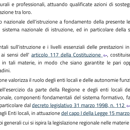
turali e professionali, attuando qualificate azioni di sosteg
zione tra loro.
nazionale dell'istruzione a fondamento della presente legg
el sistema nazionale di istruzione, ed in particolare della
i sull'istruzione e i livelli essenziali delle prestazioni 
 ai sensi dell'
articolo 117 della Costituzione
, costitui
e in tali materie, in modo che siano garantite le pari op
adini.
ne valorizza il ruolo degli enti locali e delle autonomie funzi
ll'esercizio da parte della Regione e degli enti locali de
ionale, componenti fondamentali del sistema formativo, fat
particolare dal
decreto legislativo 31 marzo 1998, n. 112
gli Enti locali, in attuazione
del capo I della Legge 15 marz
pi generali cui si ispira la legislazione regionale nelle mater