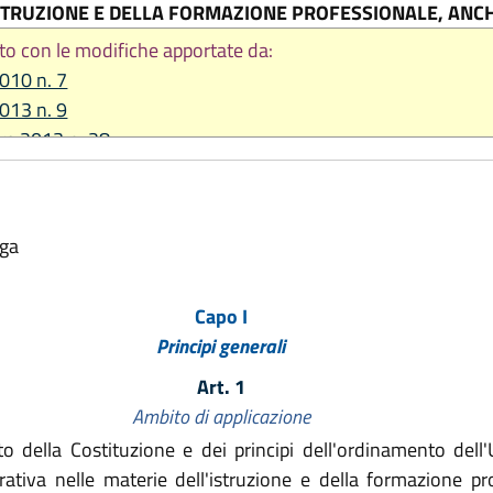
TRUZIONE E DELLA FORMAZIONE PROFESSIONALE, ANCH
to con le modifiche apportate da:
2010 n. 7
2013 n. 9
re 2013 n. 28
2014 n. 20
2015, n. 13
e 2015, n. 17
lga
2018, n. 2
2019, n. 13
Capo I
2019, n. 17
Principi generali
2021, n. 8
2022, n. 11
Art. 1
2025, n. 9
Ambito di applicazione
della Costituzione e dei principi dell'ordinamento dell'U
ativa nelle materie dell'istruzione e della formazione pro