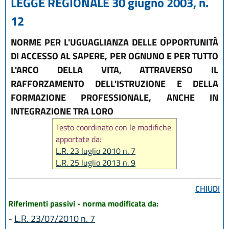
LEGGE REGIONALE 30 giugno 2003, n.
12
NORME PER L'UGUAGLIANZA DELLE OPPORTUNITÀ
DI ACCESSO AL SAPERE, PER OGNUNO E PER TUTTO
L'ARCO DELLA VITA, ATTRAVERSO IL
RAFFORZAMENTO DELL'ISTRUZIONE E DELLA
FORMAZIONE PROFESSIONALE, ANCHE IN
INTEGRAZIONE TRA LORO
Testo coordinato con le modifiche
apportate da:
L.R. 23 luglio 2010 n. 7
L.R. 25 luglio 2013 n. 9
L.R. 20 dicembre 2013 n. 28
L.R. 23 luglio 2014 n. 20
CHIUDI
L.R. 30 luglio 2015, n. 13
Riferimenti passivi - norma modificata da:
L.R. 21 ottobre 2015, n. 17
-
L.R. 23/07/2010 n. 7
L.R. 16 marzo 2018, n. 2