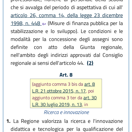
che si avvalga del periodo di aspettativa di cui all'
articolo 26, comma 14, della legge 23 dicembre
1998, n. 448
(Misure di finanza pubblica per la
stabilizzazione e lo sviluppo). Le condizioni e le
modalità per la concessione degli assegni sono
definite con atto della Giunta regionale,
nell'ambito degli indirizzi approvati dal Consiglio
regionale ai sensi dell'articolo 44.
(2)
Art. 8
(aggiunto comma 3 bis da
art. 8
L.R. 21 ottobre 2015, n. 17
, poi
aggiunto comma 3 ter da
art. 30
L.R. 30 luglio 2019, n. 13
, in
seguito modificato comma 3 bis e
Ricerca e innovazione
aggiunto comma 3 quater da
art.
1.
La Regione valorizza la ricerca e l'innovazione
3 L.R. 3 agosto 2022, n. 11
)
didattica e tecnologica per la qualificazione del