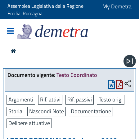
Assemblea Legislativa della Regione
My Demetra
Emilia-Romagna
dem
e
t
r
a
Documento vigente:
Testo Coordinato
Argomenti
Rif. attivi
Rif. passivi
Testo orig.
Storia
Nascondi Note
Documentazione
Delibere attuative