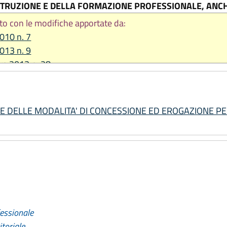
TRUZIONE E DELLA FORMAZIONE PROFESSIONALE, ANCH
to con le modifiche apportate da:
2010 n. 7
2013 n. 9
re 2013 n. 28
2014 n. 20
2015, n. 13
e 2015, n. 17
IONE DELLE MODALITA' DI CONCESSIONE ED EROGAZIONE PER 
2018, n. 2
2019, n. 13
2019, n. 17
2021, n. 8
2022, n. 11
2025, n. 9
fessionale
toriale