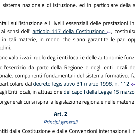
el sistema nazionale di istruzione, ed in particolare della
i sull'istruzione e i livelli essenziali delle prestazioni 
 ai sensi dell'
articolo 117 della Costituzione
, costitui
e in tali materie, in modo che siano garantite le pari op
adini.
ne valorizza il ruolo degli enti locali e delle autonomie funzi
ll'esercizio da parte della Regione e degli enti locali de
ionale, componenti fondamentali del sistema formativo, fat
particolare dal
decreto legislativo 31 marzo 1998, n. 112
gli Enti locali, in attuazione
del capo I della Legge 15 marz
pi generali cui si ispira la legislazione regionale nelle mater
Art. 2
Principi generali
titi dalla Costituzione e dalle Convenzioni internazionali in 