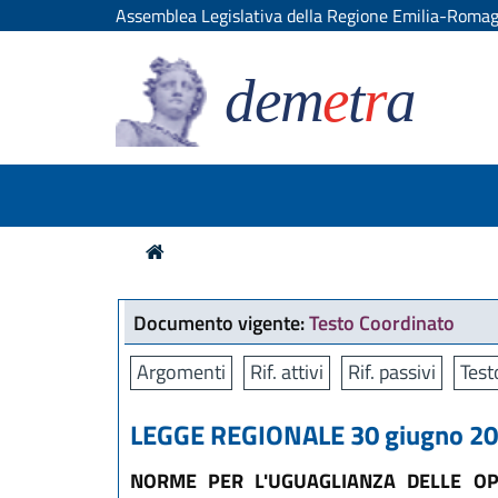
Assemblea Legislativa della Regione Emilia-Roma
dem
e
t
r
a
Documento vigente:
Testo Coordinato
Argomenti
Rif. attivi
Rif. passivi
Test
LEGGE REGIONALE 30 giugno 200
NORME PER L'UGUAGLIANZA DELLE OP