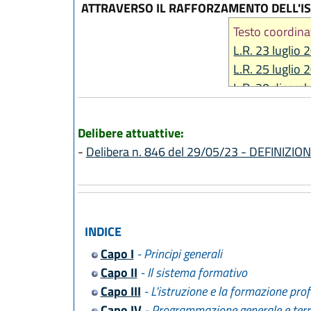
ATTRAVERSO IL RAFFORZAMENTO DELL'IS
Testo coordina
L.R. 23 luglio 
L.R. 25 luglio 
L.R. 20 dicemb
L.R. 23 luglio 
L.R. 30 luglio 
Delibere attuattive:
L.R. 21 ottobr
-
Delibera n. 846 del 29/05/23 - DEFINIZ
L.R. 16 marzo 
L.R. 30 luglio 
L.R. 1 agosto 
L.R. 29 luglio 
INDICE
L.R. 3 agosto 
Capo I
- Principi generali
L.R. 25 luglio 
Capo II
- Il sistema formativo
Capo III
- L'istruzione e la formazione pro
Capo IV
- Programmazione generale e terri