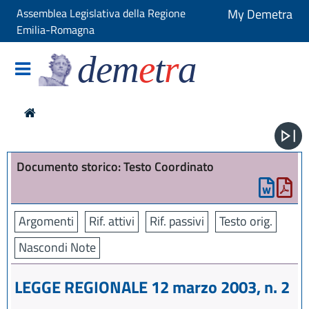
Assemblea Legislativa della Regione
My Demetra
Emilia-Romagna
dem
e
t
r
a
Documento storico: Testo Coordinato
Argomenti
Rif. attivi
Rif. passivi
Testo orig.
Nascondi Note
LEGGE REGIONALE 12 marzo 2003, n. 2