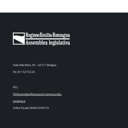
Viale Aldo Moro, 50 - 40127 Bologna
Tel. 051 5275226
PEC:
PEIAssemblea@postacert.regione.emilia-
romagna.it
Codice Fiscale: 80062590379