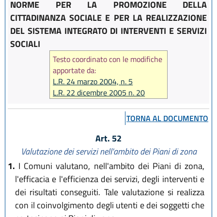
NORME PER LA PROMOZIONE DELLA
CITTADINANZA SOCIALE E PER LA REALIZZAZIONE
DEL SISTEMA INTEGRATO DI INTERVENTI E SERVIZI
SOCIALI
Testo coordinato con le modifiche
apportate da:
L.R. 24 marzo 2004, n. 5
L.R. 22 dicembre 2005 n. 20
L.R. 22 dicembre 2009 n. 24
L.R. 23 dicembre 2010 n. 14
TORNA AL DOCUMENTO
L.R. 22 dicembre 2011 n. 21
L.R. 21 dicembre 2012 n. 19
Art. 52
L.R. 20 dicembre 2013 n. 28
Valutazione dei servizi nell'ambito dei Piani di zona
L.R. 30 luglio 2015, n. 13
1.
I Comuni valutano, nell'ambito dei Piani di zona,
L.R. 15 luglio 2016 n. 11
l'efficacia e l'efficienza dei servizi, degli interventi e
L.R. 19 dicembre 2016, n. 24
dei risultati conseguiti. Tale valutazione si realizza
con il coinvolgimento degli utenti e dei soggetti che