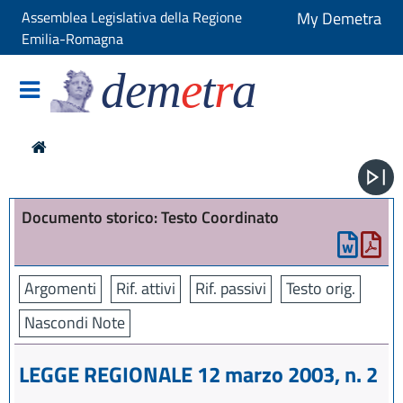
Assemblea Legislativa della Regione
My Demetra
Emilia-Romagna
dem
e
t
r
a
Documento storico: Testo Coordinato
Argomenti
Rif. attivi
Rif. passivi
Testo orig.
Nascondi Note
LEGGE REGIONALE 12 marzo 2003, n. 2