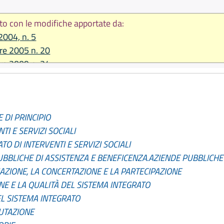
to con le modifiche apportate da:
2004, n. 5
re 2005 n. 20
re 2009 n. 24
re 2010 n. 14
re 2011 n. 21
re 2012 n. 19
 DI PRINCIPIO
re 2013 n. 28
TI E SERVIZI SOCIALI
2015, n. 13
TO DI INTERVENTI E SERVIZI SOCIALI
2016 n. 11
PUBBLICHE DI ASSISTENZA E BENEFICENZA.AZIENDE PUBBLICHE
re 2016, n. 24
ZIONE, LA CONCERTAZIONE E LA PARTECIPAZIONE
E E LA QUALITÀ DEL SISTEMA INTEGRATO
L SISTEMA INTEGRATO
LUTAZIONE