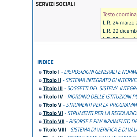
SERVIZI SOCIALI
Testo coordina
L.R. 24 marzo 
L.R. 22 dicemb
L.R. 22 dicemb
L.R. 23 dicemb
L.R. 22 dicemb
INDICE
L.R. 21 dicemb
Titolo I
- DISPOSIZIONI GENERALI E NORME
L.R. 20 dicemb
Titolo II
- SISTEMA INTEGRATO DI INTERVEN
L.R. 30 luglio 
Titolo III
- SOGGETTI DEL SISTEMA INTEGRA
L.R. 15 luglio 
Titolo IV
- RIORDINO DELLE ISTITUZIONI 
L.R. 19 dicemb
Titolo V
- STRUMENTI PER LA PROGRAMMA
Titolo VI
- STRUMENTI PER LA REGOLAZION
Titolo VII
- RISORSE E FINANZIAMENTO DE
Titolo VIII
- SISTEMA DI VERIFICA E DI VA