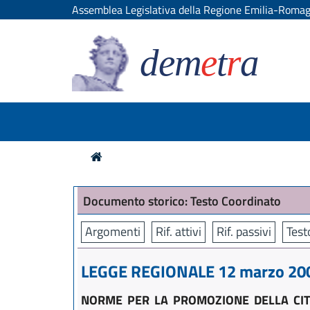
Assemblea Legislativa della Regione Emilia-Roma
dem
e
t
r
a
Documento storico: Testo Coordinato
Argomenti
Rif. attivi
Rif. passivi
Test
LEGGE REGIONALE 12 marzo 2003
NORME PER LA PROMOZIONE DELLA CITT