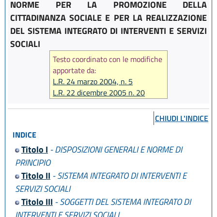
NORME PER LA PROMOZIONE DELLA
CITTADINANZA SOCIALE E PER LA REALIZZAZIONE
DEL SISTEMA INTEGRATO DI INTERVENTI E SERVIZI
SOCIALI
Testo coordinato con le modifiche
apportate da:
L.R. 24 marzo 2004, n. 5
L.R. 22 dicembre 2005 n. 20
L.R. 22 dicembre 2009 n. 24
L.R. 23 dicembre 2010 n. 14
CHIUDI L'INDICE
L.R. 22 dicembre 2011 n. 21
INDICE
L.R. 21 dicembre 2012 n. 19
L.R. 20 dicembre 2013 n. 28
Titolo I
- DISPOSIZIONI GENERALI E NORME DI
L.R. 30 luglio 2015, n. 13
PRINCIPIO
L.R. 15 luglio 2016 n. 11
Titolo II
- SISTEMA INTEGRATO DI INTERVENTI E
L.R. 19 dicembre 2016, n. 24
SERVIZI SOCIALI
Titolo III
- SOGGETTI DEL SISTEMA INTEGRATO DI
INTERVENTI E SERVIZI SOCIALI