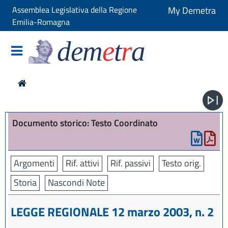
Assemblea Legislativa della Regione
My Demetra
Emilia-Romagna
dem
e
t
r
a
Documento storico: Testo Coordinato
Argomenti
Rif. attivi
Rif. passivi
Testo orig.
Storia
Nascondi Note
LEGGE REGIONALE 12 marzo 2003, n. 2