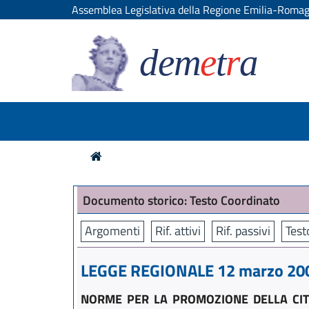
Assemblea Legislativa della Regione Emilia-Roma
dem
e
t
r
a
Documento storico: Testo Coordinato
Argomenti
Rif. attivi
Rif. passivi
Test
LEGGE REGIONALE 12 marzo 2003
NORME PER LA PROMOZIONE DELLA CITT