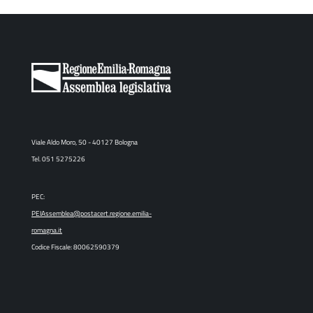
Viale Aldo Moro, 50 - 40127 Bologna
Tel. 051 5275226
PEC:
PEIAssemblea@postacert.regione.emilia-
romagna.it
Codice Fiscale: 80062590379