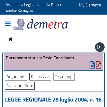
Assemblea Legislativa della Regione
My Demetra
Emilia-Romagna
dem
e
t
r
a
Documento storico: Testo Coordinato
Argomenti
Rif. passivi
Testo orig.
Nascondi Note
LEGGE REGIONALE 28 luglio 2004, n. 16