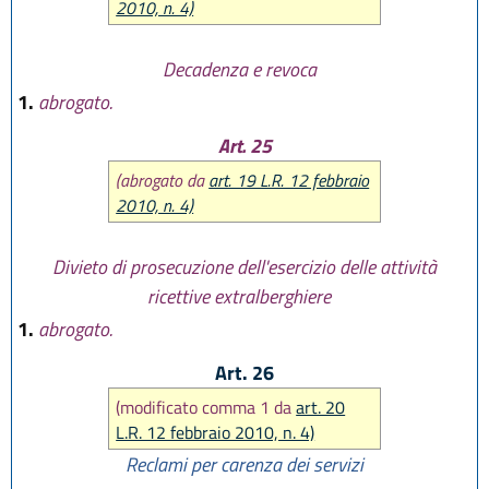
2010, n. 4)
Decadenza e revoca
1.
abrogato.
Art. 25
(abrogato da
art. 19 L.R. 12 febbraio
2010, n. 4)
Divieto di prosecuzione dell'esercizio delle attività
ricettive extralberghiere
1.
abrogato.
Art. 26
(modificato comma 1 da
art. 20
L.R. 12 febbraio 2010, n. 4)
Reclami per carenza dei servizi