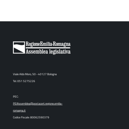
Viale Aldo Moro, 50 - 40127 Bologna
Tel. 051 5275226
PEC:
PEIAssemblea@postacert.regione.emilia-
romagna.it
Codice Fiscale: 80062590379