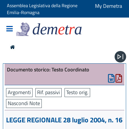
Assemblea Legislativa della Regione
My Demetra
Emilia-Romagna
dem
e
t
r
a
Documento storico: Testo Coordinato
Argomenti
Rif. passivi
Testo orig.
Nascondi Note
LEGGE REGIONALE 28 luglio 2004, n. 16