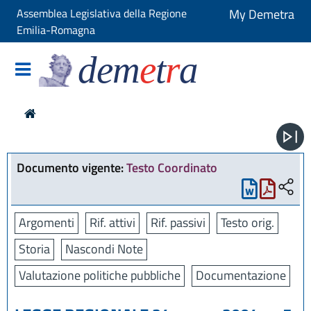
Assemblea Legislativa della Regione
My Demetra
Emilia-Romagna
dem
e
t
r
a
Documento vigente:
Testo Coordinato
Argomenti
Rif. attivi
Rif. passivi
Testo orig.
Storia
Nascondi Note
Valutazione politiche pubbliche
Documentazione