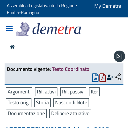
Assemblea Legislativa della Regione
My Demetra
Emilia-Romagna
dem
e
t
r
a
Documento vigente:
Testo Coordinato
Argomenti
Rif. attivi
Rif. passivi
Iter
Testo orig.
Storia
Nascondi Note
Documentazione
Delibere attuative