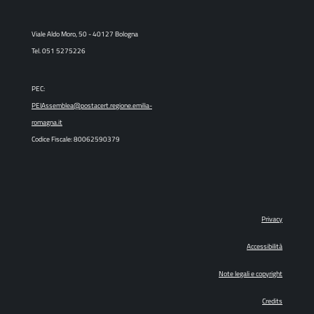
Viale Aldo Moro, 50 - 40127 Bologna
Tel. 051 5275226
PEC:
PEIAssemblea@postacert.regione.emilia-
romagna.it
Codice Fiscale: 80062590379
Privacy
Accessibilità
Note legali e copyright
Credits