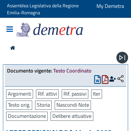
Assemblea Legislativa della Regione
My Demetra
Emilia-Romagna
dem
e
t
r
a
Documento vigente:
Testo Coordinato
Argomenti
Rif. attivi
Rif. passivi
Iter
Testo orig.
Storia
Nascondi Note
Documentazione
Delibere attuative