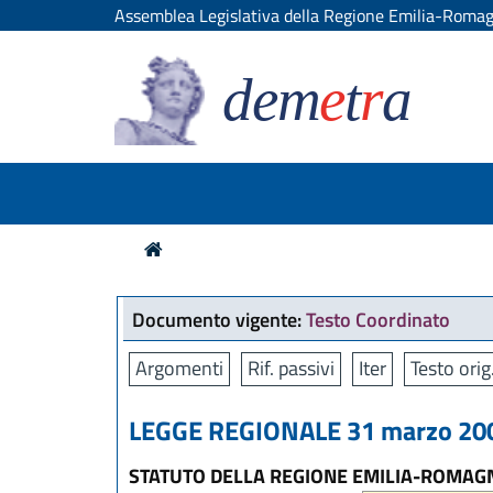
Assemblea Legislativa della Regione Emilia-Roma
dem
e
t
r
a
Documento vigente:
Testo Coordinato
Argomenti
Rif. passivi
Iter
Testo orig
LEGGE REGIONALE 31 marzo 200
STATUTO DELLA REGIONE EMILIA-ROMAG