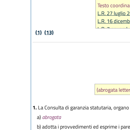
Testo coordina
L.R. 27 luglio 
L.R. 16 dicemb
L.R. 7 novembr
(1)
(13)
(abrogata lett
1.
La Consulta di garanzia statutaria, organ
a)
abrogata
b)
adotta i provvedimenti ed esprime i pareri