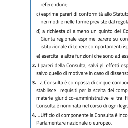
referendum;
c)
esprime pareri di conformità allo Statuto 
nei modi e nelle forme previste dal regol
d)
a richiesta di almeno un quinto dei Con
Giunta regionale esprime parere su confl
istituzionale di tenere comportamenti ispir
e)
esercita le altre funzioni che sono ad essa
2.
I pareri della Consulta, salvi gli effetti
salvo quello di motivare in caso di dissenso
3.
La Consulta è composta di cinque componen
stabilisce i requisiti per la scelta dei com
materie giuridico-amministrative e tra f
Consulta è nominata nel corso di ogni legi
4.
L'Ufficio di componente la Consulta è incom
Parlamentare nazionale o europeo.