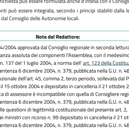
a richiesta può essere formulata anche d'intesa con il Consigl
nti può essere integrata, secondo i principi stabiliti dall
dal Consiglio delle Autonomie locali.
Note del Redattore:
144/2004 approvata dal Consiglio regionale in seconda lettur
nza assoluta dei componenti l'Assemblea, con il medesimo o
 n. 137 del 1 luglio 2004, a norma dell'
art. 123 della Costit
sentenza 6 dicembre 2004, n. 379, pubblicata nella G.U. n. 4
ituzionale dell'art. 45, comma 2, terzo periodo, sollevata dal 
 il 15 ottobre 2004 e depositato in cancelleria il 21 ottobre 
ca di assessore è incompatibile con quella di Consigliere regi
sentenza 6 dicembre 2004, n. 379, pubblicata nella G.U. n. 4
lle questioni di legittimità costituzionale del presente art. 2,
i ministri con ricorso n. 99 depositato in cancelleria il 21 o
sentenza 6 dicembre 2004, n. 379, pubblicata nella G.U. n. 4