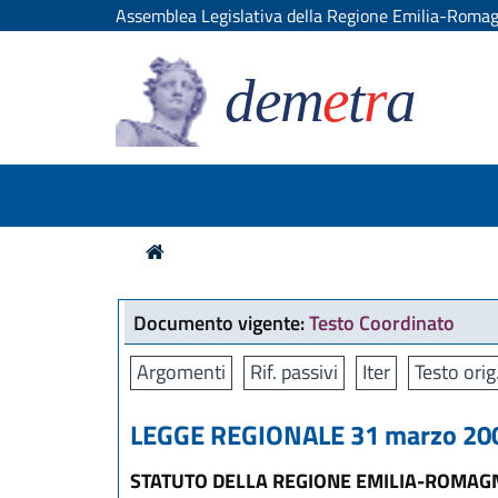
Assemblea Legislativa della Regione Emilia-Roma
dem
e
t
r
a
Documento vigente:
Testo Coordinato
Argomenti
Rif. passivi
Iter
Testo orig
LEGGE REGIONALE 31 marzo 200
STATUTO DELLA REGIONE EMILIA-ROMAG