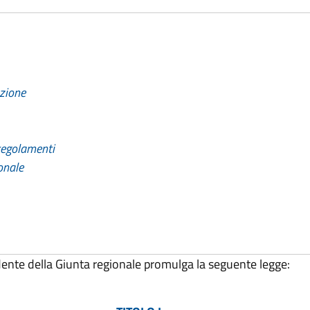
azione
 regolamenti
onale
idente della Giunta regionale promulga
la seguente legge: