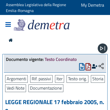
Assemblea Legislativa della Regione
My Demetra
Emilia-Romagna
dem
e
t
r
a
Documento vigente:
Testo Coordinato
Argomenti
Rif. passivi
Iter
Testo orig.
Storia
Vedi Note
Documentazione
LEGGE REGIONALE 17 febbraio 2005, n.