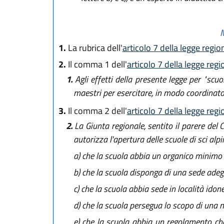
M
1.
La rubrica dell'
articolo 7 della legge regi
2.
Il comma 1 dell'
articolo 7 della legge reg
1.
Agli effetti della presente legge per "scu
maestri per esercitare, in modo coordinato 
3.
Il comma 2 dell'
articolo 7 della legge reg
2.
La Giunta regionale, sentito il parere del
autorizza l'apertura delle scuole di sci alp
a)
che la scuola abbia un organico minimo di 
b)
che la scuola disponga di una sede adegua
c)
che la scuola abbia sede in località idonea 
d)
che la scuola persegua lo scopo di una m
e)
che la scuola abbia un regolamento che d