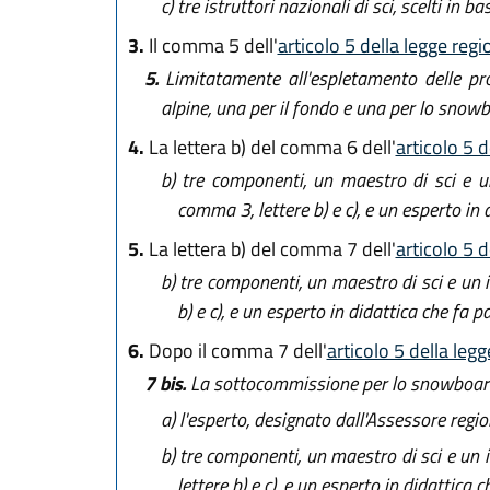
c)
tre istruttori nazionali di sci, scelti in 
3.
Il comma 5 dell'
articolo 5 della legge reg
5.
Limitatamente all'espletamento delle pro
alpine, una per il fondo e una per lo snow
4.
La lettera b) del comma 6 dell'
articolo 5 
b)
tre componenti, un maestro di sci e un 
comma 3, lettere b) e c), e un esperto in
5.
La lettera b) del comma 7 dell'
articolo 5 
b)
tre componenti, un maestro di sci e un i
b) e c), e un esperto in didattica che fa 
6.
Dopo il comma 7 dell'
articolo 5 della leg
7 bis.
La sottocommissione per lo snowboar
a)
l'esperto, designato dall'Assessore regio
b)
tre componenti, un maestro di sci e un 
lettere b) e c), e un esperto in didattica