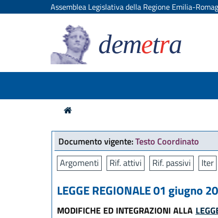
Assemblea Legislativa della Regione Emilia-Roma
dem
e
t
r
a
Documento vigente:
Testo Coordinato
Argomenti
Rif. attivi
Rif. passivi
Iter
LEGGE REGIONALE 01 giugno 200
MODIFICHE ED INTEGRAZIONI ALLA
LEGGE