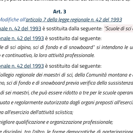
Art. 3
odifiche all'
articolo 7 della legge regionale n. 42 del 1993
onale n. 42 del 1993
è sostituita dalla seguente:
"Scuole di sci
ionale n. 42 del 1993
è sostituito dal seguente:
ole di sci alpino, sci di fondo e di snowboard" si intendono le 
e continuativo, la loro attività professionale.
ionale n. 42 del 1993
è sostituito dal seguente:
 Collegio regionale dei maestri di sci, della Comunità montana e
ino, sci di fondo e di snowboard previa verifica della sussistenza
sei maestri, che può essere ridotto a tre per le scuole operanti 
ta e regolarmente autorizzata dagli organi preposti all'esercizi
all'esercizio dell'attività sciistica;
igliore qualificazione e organizzazione professionale;
isciplini, tra l'altro, le forme democratiche di partecipazione