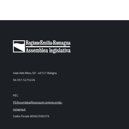
Viale Aldo Moro, 50 - 40127 Bologna
Tel. 051 5275226
PEC:
PEIAssemblea@postacert.regione.emilia-
romagna.it
Codice Fiscale: 80062590379