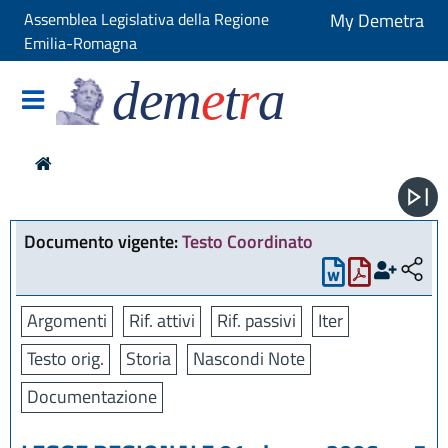
Assemblea Legislativa della Regione
My Demetra
Emilia-Romagna
dem
e
t
r
a
Documento vigente:
Testo Coordinato
Argomenti
Rif. attivi
Rif. passivi
Iter
Testo orig.
Storia
Nascondi Note
Documentazione