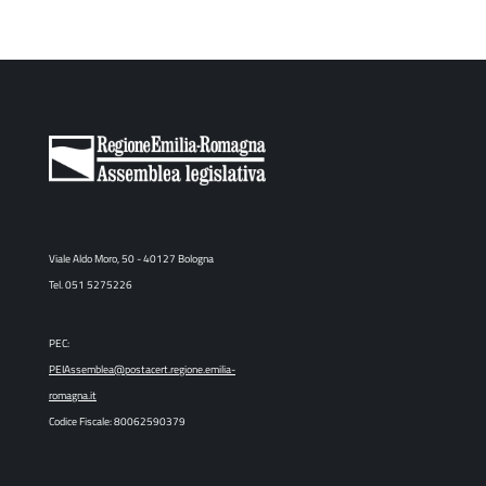
Viale Aldo Moro, 50 - 40127 Bologna
Tel. 051 5275226
PEC:
PEIAssemblea@postacert.regione.emilia-
romagna.it
Codice Fiscale: 80062590379