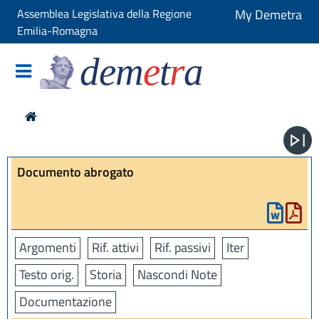
Assemblea Legislativa della Regione
My Demetra
Emilia-Romagna
dem
e
t
r
a
Documento abrogato
Argomenti
Rif. attivi
Rif. passivi
Iter
Testo orig.
Storia
Nascondi Note
Documentazione