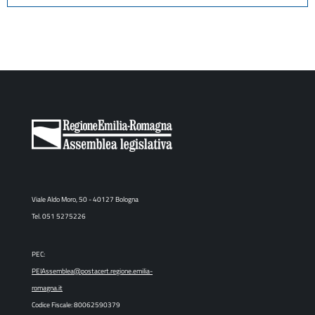
Viale Aldo Moro, 50 - 40127 Bologna
Tel. 051 5275226
PEC:
PEIAssemblea@postacert.regione.emilia-
romagna.it
Codice Fiscale: 80062590379