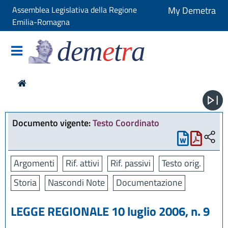
Assemblea Legislativa della Regione
My Demetra
Emilia-Romagna
dem
e
t
r
a
Documento vigente:
Testo Coordinato
Argomenti
Rif. attivi
Rif. passivi
Testo orig.
Storia
Nascondi Note
Documentazione
LEGGE REGIONALE 10 luglio 2006, n. 9