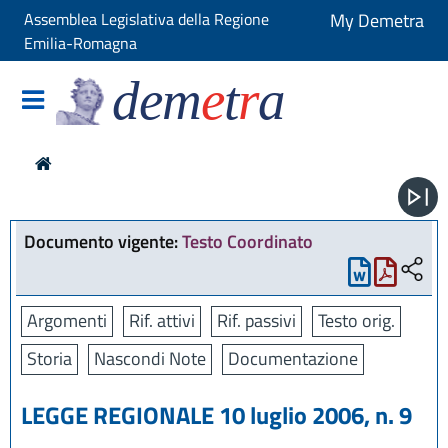
Assemblea Legislativa della Regione
My Demetra
Emilia-Romagna
dem
e
t
r
a
Documento vigente:
Testo Coordinato
Argomenti
Rif. attivi
Rif. passivi
Testo orig.
Storia
Nascondi Note
Documentazione
LEGGE REGIONALE 10 luglio 2006, n. 9