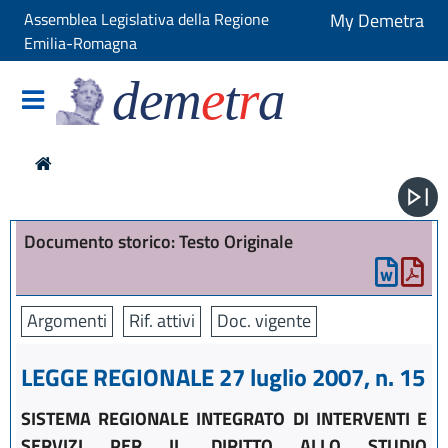
Assemblea Legislativa della Regione
My Demetra
Emilia-Romagna
dem
e
t
r
a
Documento storico: Testo Originale
Argomenti
Rif. attivi
Doc. vigente
LEGGE REGIONALE 27 luglio 2007, n. 15
SISTEMA REGIONALE INTEGRATO DI INTERVENTI E
SERVIZI PER IL DIRITTO ALLO STUDIO