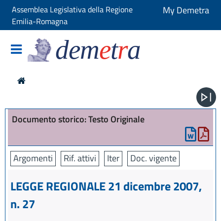
Assemblea Legislativa della Regione
My Demetra
Emilia-Romagna
dem
e
t
r
a
Documento storico: Testo Originale
Argomenti
Rif. attivi
Iter
Doc. vigente
LEGGE REGIONALE 21 dicembre 2007,
n. 27