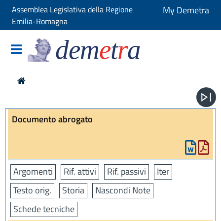
Assemblea Legislativa della Regione
My Demetra
Emilia-Romagna
dem
e
t
r
a
Documento abrogato
Argomenti
Rif. attivi
Rif. passivi
Iter
Testo orig.
Storia
Nascondi Note
Schede tecniche