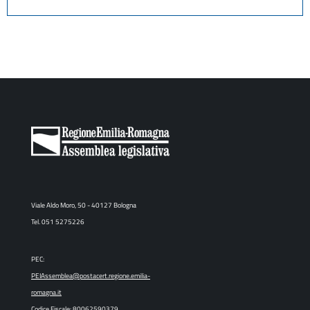
Viale Aldo Moro, 50 - 40127 Bologna
Tel. 051 5275226
PEC:
PEIAssemblea@postacert.regione.emilia-
romagna.it
Codice Fiscale: 80062590379