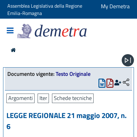
Assemblea Legislativa della Regione
My Demetra
Emilia-Romagna
dem
e
t
r
a
Documento vigente:
Testo Originale
Argomenti
Iter
Schede tecniche
LEGGE REGIONALE 21 maggio 2007, n.
6