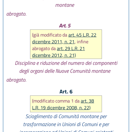
montane
abrogato.
Art. 5
(già modificato da
art. 45 L.R. 22
dicembre 2011, n. 21
, infine
abrogato da
art. 29 L.R. 21
dicembre 2012, n. 21)
Disciplina e riduzione del numero dei componenti
degli organi delle Nuove Comunità montane
abrogato.
Art. 6
(modificato comma 1 da
art. 38
L.R. 19 dicembre 2008, n. 22)
Scioglimento di Comunità montane per
trasformazione in Unioni di Comuni e per