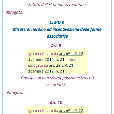
statuto delle Comunità montane
abrogato.
CAPO II
Misure di riordino ed incentivazione delle forme
associative
Art. 9
(già modificato da
art. 45 L.R. 22
dicembre 2011, n. 21
, infine
abrogato da
art. 29 L.R. 21
dicembre 2012, n. 21)
Principio di non sovrapposizione tra enti
associativi
abrogato.
Art. 10
(già modificato da
art. 45 L.R. 22