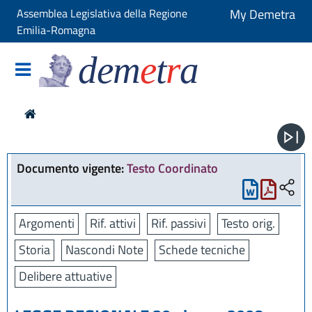
Assemblea Legislativa della Regione
My Demetra
Emilia-Romagna
dem
e
t
r
a
Documento vigente:
Testo Coordinato
Argomenti
Rif. attivi
Rif. passivi
Testo orig.
Storia
Nascondi Note
Schede tecniche
Delibere attuative