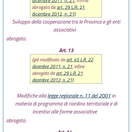
dicembre 2011, n. 21
, infine
abrogato da
art. 29 L.R. 21
dicembre 2012, n. 21)
Sviluppo della cooperazione tra le Province e gli enti
associativi
abrogato.
Art. 13
(già modificato da
art. 45 L.R. 22
dicembre 2011, n. 21
, infine
abrogato da
art. 29 L.R. 21
dicembre 2012, n. 21)
Modifiche alla
legge regionale n. 11 del 2001
in
materia di programma di riordino territoriale e di
incentivi alle forme associative
abrogato.