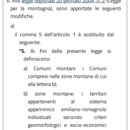
1.
Alla
legge regionale 20 gennaio 2004, n. 2
(Legge
per la montagna), sono apportate le seguenti
modifiche:
a)
il comma 5 dell'articolo 1 è sostituito dal
seguente:
"5.
Ai fini della presente legge si
definiscono:
a)
Comuni montani: i Comuni
compresi nelle zone montane di cui
alla lettera b);
b)
zone montane: i territori
appartenenti al sistema
appenninico emiliano-romagnolo
individuati secondo criteri
geomorfologici e socio-economici