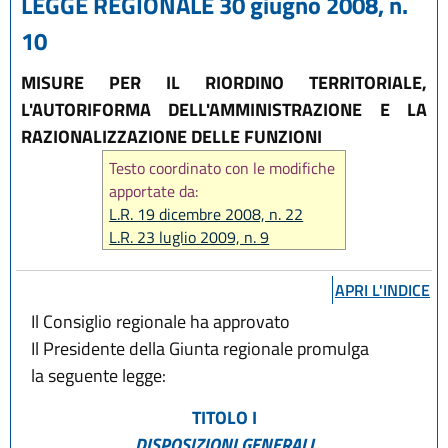
LEGGE REGIONALE 30 giugno 2008, n.
10
MISURE PER IL RIORDINO TERRITORIALE,
L'AUTORIFORMA DELL'AMMINISTRAZIONE E LA
RAZIONALIZZAZIONE DELLE FUNZIONI
Testo coordinato con le modifiche
apportate da:
L.R. 19 dicembre 2008, n. 22
L.R. 23 luglio 2009, n. 9
L.R. 4 novembre 2009, n. 17
L.R. 23 luglio 2010, n. 7
APRI L'INDICE
L.R. 23 dicembre 2011, n. 23
Il Consiglio regionale ha approvato
L.R. 22 dicembre 2011, n. 21
Il Presidente della Giunta regionale promulga
L.R. 26 luglio 2012, n. 9
la seguente legge:
L.R. 21 dicembre 2012, n. 21
L.R. 25 luglio 2013, n. 9
TITOLO I
L.R. 8 luglio 1996, n. 24
DISPOSIZIONI GENERALI
L.R. 12 luglio 2023, n. 7