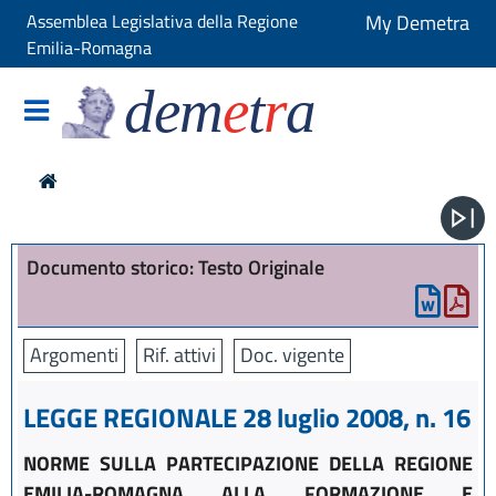
Assemblea Legislativa della Regione
My Demetra
Emilia-Romagna
dem
e
t
r
a
Documento storico: Testo Originale
Argomenti
Rif. attivi
Doc. vigente
LEGGE REGIONALE 28 luglio 2008, n. 16
NORME SULLA PARTECIPAZIONE DELLA REGIONE
EMILIA-ROMAGNA ALLA FORMAZIONE E