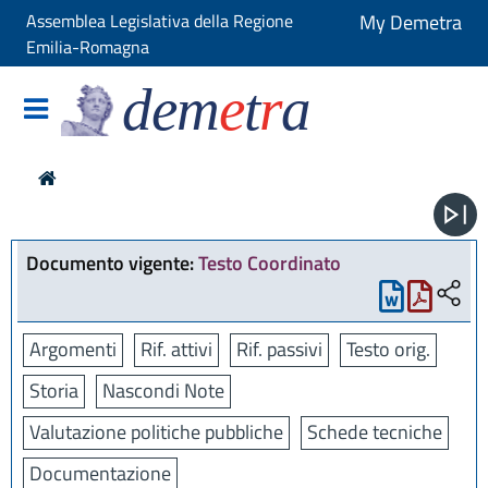
Assemblea Legislativa della Regione
My Demetra
Emilia-Romagna
dem
e
t
r
a
Documento vigente:
Testo Coordinato
Argomenti
Rif. attivi
Rif. passivi
Testo orig.
Storia
Nascondi Note
Valutazione politiche pubbliche
Schede tecniche
Documentazione