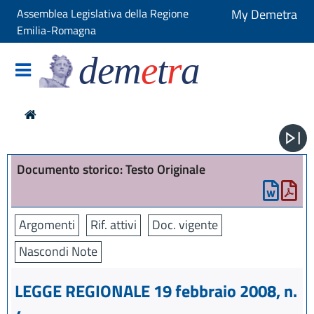
Assemblea Legislativa della Regione
My Demetra
Emilia-Romagna
dem
e
t
r
a
Documento storico: Testo Originale
Argomenti
Rif. attivi
Doc. vigente
Nascondi Note
LEGGE REGIONALE 19 febbraio 2008, n.