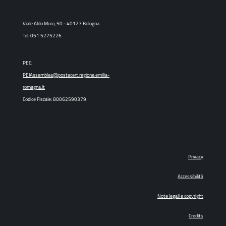
Viale Aldo Moro, 50 - 40127 Bologna
Tel. 051 5275226
PEC:
PEIAssemblea@postacert.regione.emilia-
romagna.it
Codice Fiscale: 80062590379
Privacy
Accessibilità
Note legali e copyright
Credits