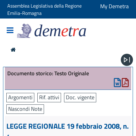
Assemblea Legislativa della Regione
My Demetra
Emilia-Romagna
dem
e
t
r
a
Documento storico: Testo Originale
Argomenti
Rif. attivi
Doc. vigente
Nascondi Note
LEGGE REGIONALE 19 febbraio 2008, n.