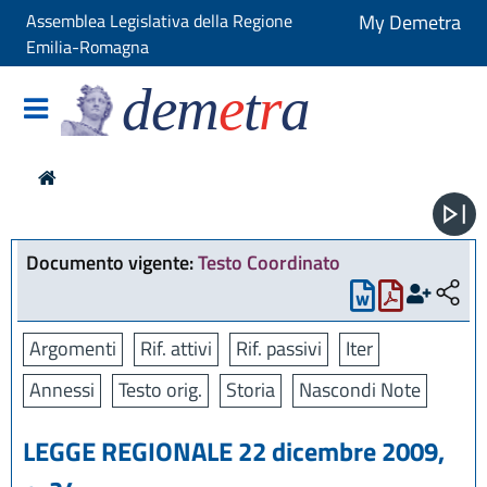
Assemblea Legislativa della Regione
My Demetra
Emilia-Romagna
dem
e
t
r
a
Documento vigente:
Testo Coordinato
Argomenti
Rif. attivi
Rif. passivi
Iter
Annessi
Testo orig.
Storia
Nascondi Note
LEGGE REGIONALE 22 dicembre 2009,