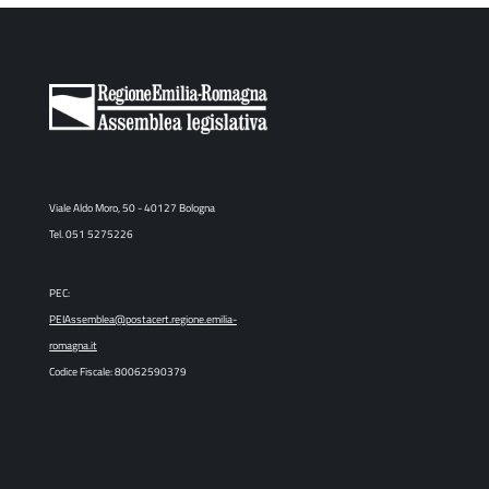
Viale Aldo Moro, 50 - 40127 Bologna
Tel. 051 5275226
PEC:
PEIAssemblea@postacert.regione.emilia-
romagna.it
Codice Fiscale: 80062590379