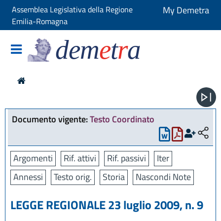
Assemblea Legislativa della Regione
My Demetra
Emilia-Romagna
dem
e
t
r
a
Documento vigente:
Testo Coordinato
Argomenti
Rif. attivi
Rif. passivi
Iter
Annessi
Testo orig.
Storia
Nascondi Note
LEGGE REGIONALE 23 luglio 2009, n. 9